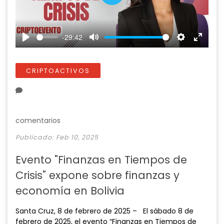
P
l
a
-29:42
y
P
M
S
E
l
u
e
n
a
t
t
t
CRIPTOACTIVOS
y
e
t
e
i
r
n
f
g
u
comentarios
s
l
Publicado: Feb 10, 2025
l
s
Evento "Finanzas en Tiempos de
c
Crisis" expone sobre finanzas y
r
e
economía en Bolivia
e
n
Santa Cruz, 8 de febrero de 2025 – El sábado 8 de
febrero de 2025, el evento “Finanzas en Tiempos de