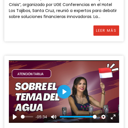
Crisis”, organizado por UGE Conferencias en el Hotel
Los Tajibos, Santa Cruz, reunió a expertos para debatir
sobre soluciones financieras innovadoras. La...
LEER MÁS
P
l
a
-05:34
y
P
M
S
E