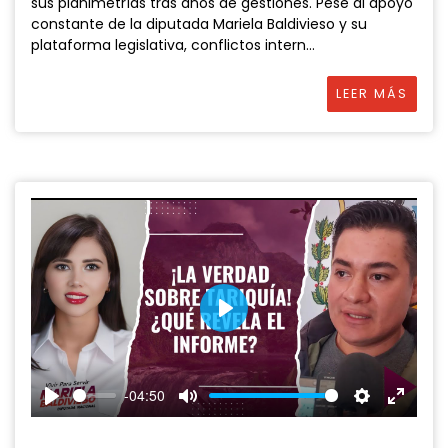
sus planimetrías tras años de gestiones. Pese al apoyo
constante de la diputada Mariela Baldivieso y su
plataforma legislativa, conflictos intern...
LEER MÁS
P
l
a
-04:50
y
P
M
S
E
l
u
e
n