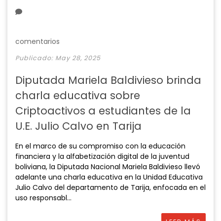
y
e
t
e
i
r
n
f
g
u
comentarios
s
l
Publicado: May 28, 2025
l
s
Diputada Mariela Baldivieso brinda
c
charla educativa sobre
r
e
Criptoactivos a estudiantes de la
e
U.E. Julio Calvo en Tarija
n
En el marco de su compromiso con la educación
financiera y la alfabetización digital de la juventud
boliviana, la Diputada Nacional Mariela Baldivieso llevó
adelante una charla educativa en la Unidad Educativa
Julio Calvo del departamento de Tarija, enfocada en el
uso responsabl...