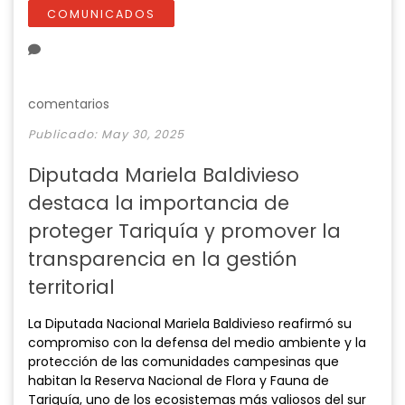
a
t
t
t
COMUNICADOS
y
e
t
e
i
r
n
f
g
u
comentarios
s
l
Publicado: May 30, 2025
l
s
Diputada Mariela Baldivieso
c
destaca la importancia de
r
e
proteger Tariquía y promover la
e
transparencia en la gestión
n
territorial
La Diputada Nacional Mariela Baldivieso reafirmó su
compromiso con la defensa del medio ambiente y la
protección de las comunidades campesinas que
habitan la Reserva Nacional de Flora y Fauna de
Tariquía, uno de los ecosistemas más valiosos del sur