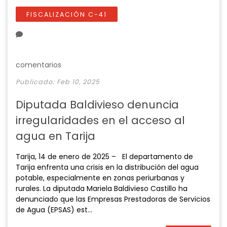
l
u
e
n
a
t
t
t
FISCALIZACIÓN C-41
y
e
t
e
i
r
n
f
g
u
comentarios
s
l
Publicado: Feb 10, 2025
l
s
Diputada Baldivieso denuncia
c
irregularidades en el acceso al
r
e
agua en Tarija
e
n
Tarija, 14 de enero de 2025 – El departamento de
Tarija enfrenta una crisis en la distribución del agua
potable, especialmente en zonas periurbanas y
rurales. La diputada Mariela Baldivieso Castillo ha
denunciado que las Empresas Prestadoras de Servicios
de Agua (EPSAS) est...