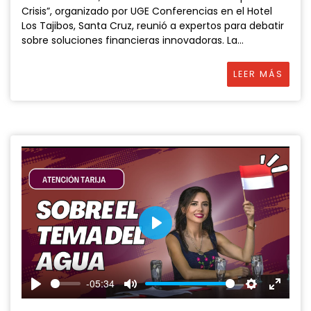
Crisis”, organizado por UGE Conferencias en el Hotel
Los Tajibos, Santa Cruz, reunió a expertos para debatir
sobre soluciones financieras innovadoras. La...
LEER MÁS
P
l
a
-05:34
y
P
M
S
E