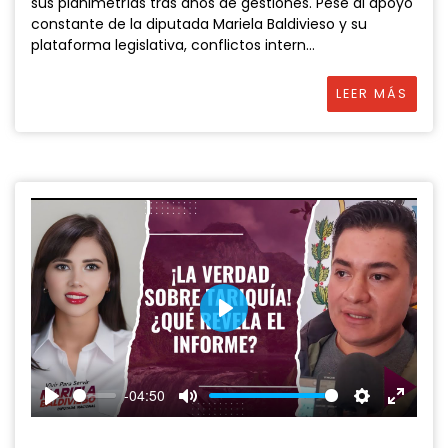
sus planimetrías tras años de gestiones. Pese al apoyo
constante de la diputada Mariela Baldivieso y su
plataforma legislativa, conflictos intern...
LEER MÁS
P
l
a
-04:50
y
P
M
S
E
l
u
e
n