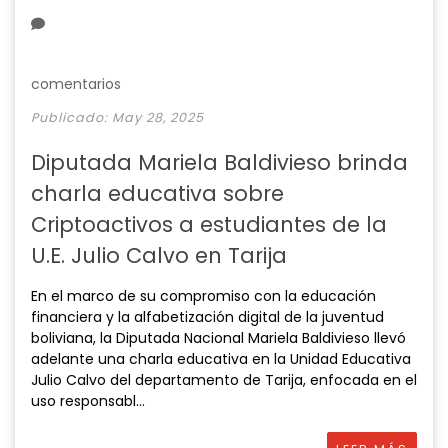
y
e
t
e
i
r
n
f
g
u
comentarios
s
l
Publicado: May 28, 2025
l
s
Diputada Mariela Baldivieso brinda
c
charla educativa sobre
r
e
Criptoactivos a estudiantes de la
e
U.E. Julio Calvo en Tarija
n
En el marco de su compromiso con la educación
financiera y la alfabetización digital de la juventud
boliviana, la Diputada Nacional Mariela Baldivieso llevó
adelante una charla educativa en la Unidad Educativa
Julio Calvo del departamento de Tarija, enfocada en el
uso responsabl...