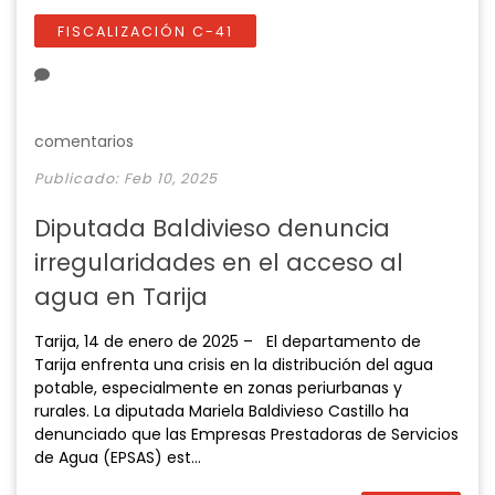
l
u
e
n
a
t
t
t
FISCALIZACIÓN C-41
y
e
t
e
i
r
n
f
g
u
comentarios
s
l
Publicado: Feb 10, 2025
l
s
Diputada Baldivieso denuncia
c
irregularidades en el acceso al
r
e
agua en Tarija
e
n
Tarija, 14 de enero de 2025 – El departamento de
Tarija enfrenta una crisis en la distribución del agua
potable, especialmente en zonas periurbanas y
rurales. La diputada Mariela Baldivieso Castillo ha
denunciado que las Empresas Prestadoras de Servicios
de Agua (EPSAS) est...