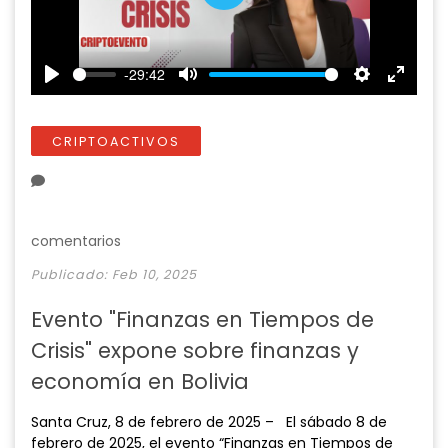
P
l
a
-29:42
y
P
M
S
E
l
u
e
n
a
t
t
t
CRIPTOACTIVOS
y
e
t
e
i
r
n
f
g
u
comentarios
s
l
Publicado: Feb 10, 2025
l
s
Evento "Finanzas en Tiempos de
c
Crisis" expone sobre finanzas y
r
e
economía en Bolivia
e
n
Santa Cruz, 8 de febrero de 2025 – El sábado 8 de
febrero de 2025, el evento “Finanzas en Tiempos de