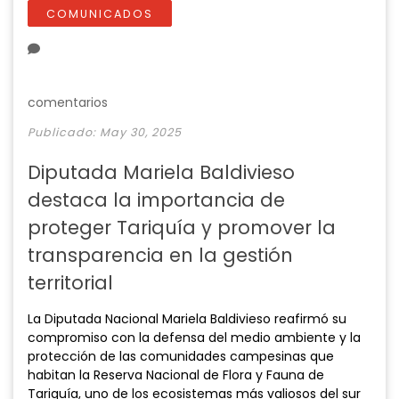
a
t
t
t
COMUNICADOS
y
e
t
e
i
r
n
f
g
u
comentarios
s
l
Publicado: May 30, 2025
l
s
Diputada Mariela Baldivieso
c
destaca la importancia de
r
e
proteger Tariquía y promover la
e
transparencia en la gestión
n
territorial
La Diputada Nacional Mariela Baldivieso reafirmó su
compromiso con la defensa del medio ambiente y la
protección de las comunidades campesinas que
habitan la Reserva Nacional de Flora y Fauna de
Tariquía, uno de los ecosistemas más valiosos del sur